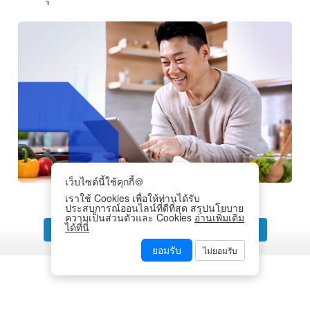
เว็บไซต์นี้ใช้คุกกี้🍪
เราใช้ Cookies เพื่อให้ท่านได้รับ
ประสบการณ์ออนไลน์ที่ดีที่สุด สรุปนโยบาย
ความเป็นส่วนตัวและ Cookies
อ่านเพิ่มเติม
ได้ที่นี่
‹
1
2
3
4
5
6
7
8
›
ยอมรับ
ไม่ยอมรับ