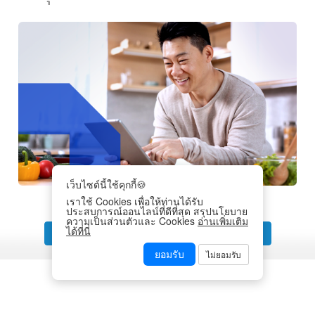
เว็บไซต์นี้ใช้คุกกี้🍪
เราใช้ Cookies เพื่อให้ท่านได้รับ
ประสบการณ์ออนไลน์ที่ดีที่สุด สรุปนโยบาย
ความเป็นส่วนตัวและ Cookies
อ่านเพิ่มเติม
ได้ที่นี่
‹
1
2
3
4
5
6
7
8
›
ยอมรับ
ไม่ยอมรับ