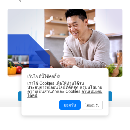
เว็บไซต์นี้ใช้คุกกี้🍪
เราใช้ Cookies เพื่อให้ท่านได้รับ
ประสบการณ์ออนไลน์ที่ดีที่สุด สรุปนโยบาย
ความเป็นส่วนตัวและ Cookies
อ่านเพิ่มเติม
ได้ที่นี่
‹
1
2
3
4
5
6
7
8
›
ยอมรับ
ไม่ยอมรับ