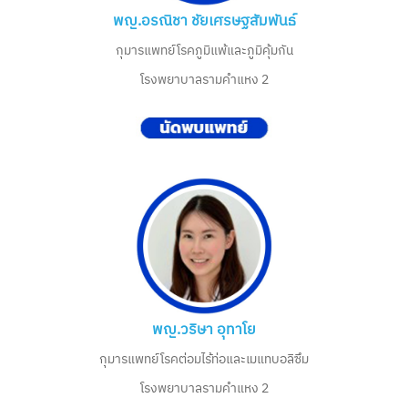
พญ.อรณิชา ชัยเศรษฐสัมพันธ์
กุมารแพทย์โรคภูมิแพ้และภูมิคุ้มกัน
โรงพยาบาลรามคำแหง 2
พญ.วริษา อุทาโย
กุมารแพทย์โรคต่อมไร้ท่อและเมแทบอลิซึม
โรงพยาบาลรามคำแหง 2