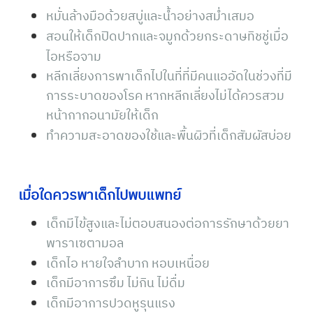
หมั่นล้างมือด้วยสบู่และน้ำอย่างสม่ำเสมอ
สอนให้เด็กปิดปากและจมูกด้วยกระดาษทิชชู่เมื่อ
ไอหรือจาม
หลีกเลี่ยงการพาเด็กไปในที่ที่มีคนแออัดในช่วงที่มี
การระบาดของโรค หากหลีกเลี่ยงไม่ได้ควรสวม
หน้ากากอนามัยให้เด็ก
ทำความสะอาดของใช้และพื้นผิวที่เด็กสัมผัสบ่อย
เมื่อใดควรพาเด็กไปพบแพทย์
เด็กมีไข้สูงและไม่ตอบสนองต่อการรักษาด้วยยา
พาราเซตามอล
เด็กไอ หายใจลำบาก หอบเหนื่อย
เด็กมีอาการซึม ไม่กิน ไม่ดื่ม
เด็กมีอาการปวดหูรุนแรง