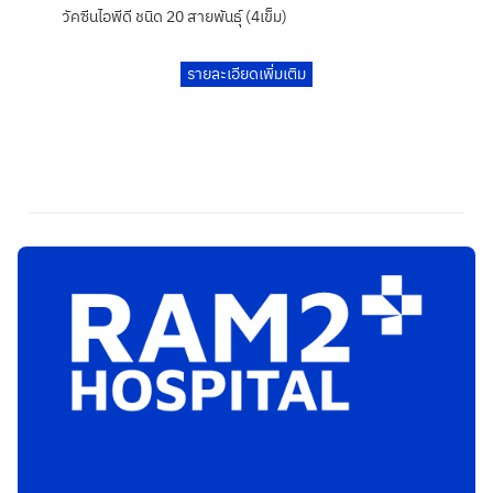
วัคซีนไอพีดี ชนิด 20 สายพันธุ์ (4เข็ม)
รายละเอียดเพิ่มเติม