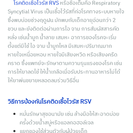
โรคติดเชื้อไวรัส RVS
หรือชื่อเต็มคือ Respiratory
Syncytial Virus เป็นเชื้อไว้รัสที่ก่อโรคทางระบบหายใจ
ซึ่งพบบ่อยช่วงฤดูฝน มักพบกับเด็กอายุอ่อนกว่า 2
ขวบ และยังติดต่อผ่านการไอ จาม การสัมผัสสารคัด
หลั่ง เช่นน้ำมูก น้ำลาย เสมหะ อาการของโรคจะเริ่ม
ตั้งแต่
มีไข้ ไอ จาม น้ำมูกไหล มีเสมหะปริมาณมาก
หายใจเหนื่อยหอบ หายใจมีเสียงหวีด หรือเสียงครืด
คราด ซึ่งแพทย์จะรักษาตามความรุนแรงของโรค เช่น
การให้ยาลดไข้ ให้น้ำเกลือเมื่อรับประทานอาหารไม่ได้
ให้ยาพ่นขยายหลอดลมร่วมวิธีอื่น
วิธีการป้องกันโรคติดเชื้อไวรัส RSV
หมั่นรักษาสุขอนามัย เช่น ล้างมือให้สะอาดบ่อย
ครั้งด้วยน้ำสบู่หรือแอลกอฮอล์เจล
แยกของใช้ส่วนตัวกับผู้ป่วยเด็ก