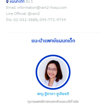
แผนกเด็ก
ชั้น 1
Email:
information@ram2-hosp.com
Line Official:
@ram2
โทร:
02-032-3888
,
095-771-9739
แนะนำแพทย์แผนกเด็ก
พญ.ฐิตาภา ชูเกียรติ
กุมารแพทย์ทารกแรกเกิดและปริกำเนิด