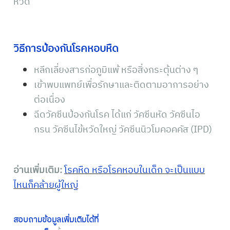
หวีด
วิธีการป้องกันโรคหอบหืด
หลีกเลี่ยงสารก่อภูมิแพ้ หรือสิ่งกระตุ้นต่าง ๆ
เข้าพบแพทย์เพื่อรักษาและติดตามอาการอย่าง
ต่อเนื่อง
ฉีดวัคซีนป้องกันโรค ได้แก่ วัคซีนหัด วัคซีนไอ
กรน วัคซีนไข้หวัดใหญ่ วัคซีนนิวโมคอคคัส (IPD)
อ่านเพิ่มเติม:
โรคหืด หรือโรคหอบในเด็ก จะเป็นแบบ
ไหนก็คล้ายผู้ใหญ่
สอบถามข้อมูลเพิ่มเติมได้ที่