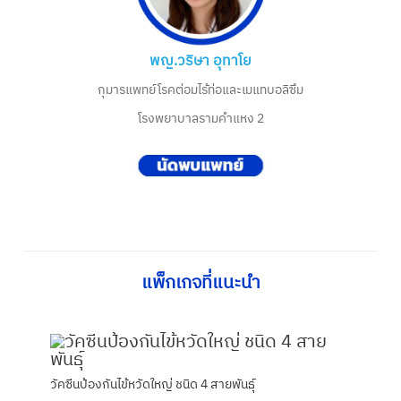
พญ.วริษา อุทาโย
กุมารแพทย์โรคต่อมไร้ท่อและเมแทบอลิซึม
โรงพยาบาลรามคำแหง 2
แพ็กเกจที่แนะนำ
วัคซีนป้องกันไข้หวัดใหญ่ ชนิด 4 สายพันธุ์