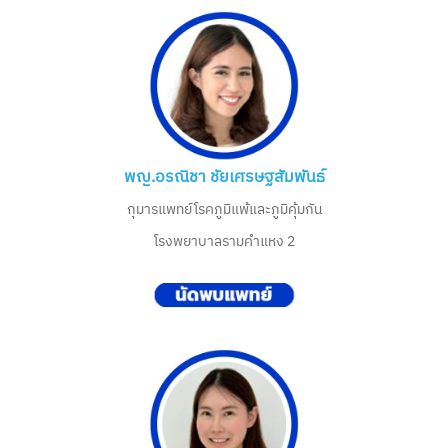
พญ.อรณิชา ชัยเศรษฐสัมพันธ์
กุมารแพทย์โรคภูมิแพ้และภูมิคุ้มกัน
โรงพยาบาลรามคำแหง 2